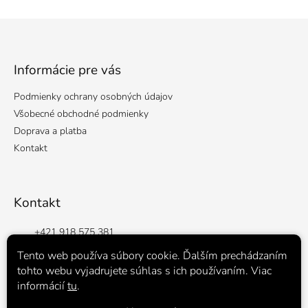
Z
á
p
ä
Informácie pre vás
t
Podmienky ochrany osobných údajov
i
e
Všobecné obchodné podmienky
Doprava a platba
Kontakt
Kontakt
+421 918 575 381
Facebook
Tento web používa súbory cookie. Ďalším prechádzaním
tohto webu vyjadrujete súhlas s ich používaním. Viac
pekarenjackulik
informácií
tu
.