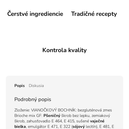
Čerstvé ingrediencie
Tradičné recepty
Kontrola kvality
Popis
Diskusia
Podrobný popis
Zloženie: VIANOČKOVÝ BOCHNÍK: bezgluténová zmes
Brioche mix GF:
Pšeničný
škrob bez lepku, zemiakový
škrob, zahusťovadlo E 464, E 415, sušené
vaječné
bielka
, emulgátor E 471, E 322 (
sójový
lecitín), E 481, E