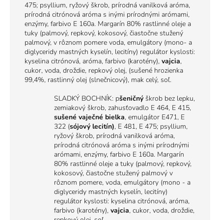
475; psyllium, ryžový škrob, prírodná vanilková aróma,
prírodná citrónová aróma s inými prírodnými arómami,
enzýmy, farbivo E 160a. Margarín 80% rastlinné oleje a
tuky (palmový, repkový, kokosový, čiastočne stužený
palmový, v rôznom pomere voda, emulgátory (mono- a
diglyceridy mastných kyselín, lecitíny) regulátor kyslosti:
kyselina citrónová, aróma, farbivo (karotény),
vajcia
,
cukor, voda, droždie, repkový olej, (sušené hrozienka
99,4%, rastlinný olej (slnečnicový), mak celý, soľ.
SLADKÝ BOCHNÍK: p
šeničný
škrob bez lepku,
zemiakový škrob, zahusťovadlo E 464, E 415,
sušené vaječné bielka
, emulgátor E471, E
322 (
sójový lecitín)
, E 481, E 475; psyllium,
ryžový škrob, prírodná vanilková aróma,
prírodná citrónová aróma s inými prírodnými
arómami, enzýmy, farbivo E 160a. Margarín
80% rastlinné oleje a tuky (palmový, repkový,
kokosový, čiastočne stužený palmový v
rôznom pomere, voda, emulgátory (mono - a
diglyceridy mastných kyselín, lecitíny)
regulátor kyslosti: kyselina citrónová, aróma,
farbivo (karotény),
vajcia
, cukor, voda, droždie,
repkový olej, soľ