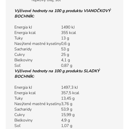
Výživové hodnoty na 100 g produktu VIANOČKOVÝ
BOCHNÍK:
Energia kJ
1490 kJ
Energia kcal
355 kcal
Tuky
13 g
Nasýtené mastné kyseliny
0,6 g
Sacharidy
53 g
Cukry
25 g
Bielkoviny
4,1 g
Soľ
0,87 g
Výživové hodnoty na 100 g produktu SLADKÝ
BOCHNÍK:
Energia kJ
1497,3 kJ
Energia kcal
357,5 kcal
Tuky
13,45 g
Nasýtené mastné kyseliny
3,76 g
Sacharidy
53,9 g
Cukry
15,99 g
Bielkoviny
4,9 g
Soľ
1,07 g