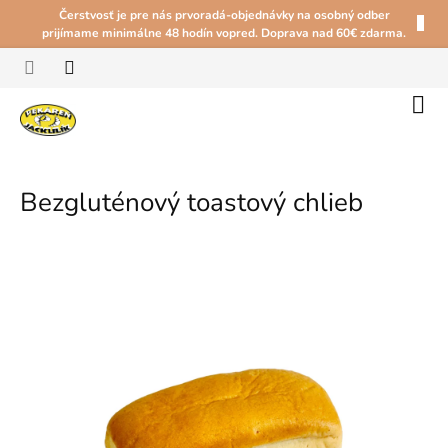
Prejsť
Čerstvosť je pre nás prvoradá-objednávky na osobný odber
na
prijímame minimálne 48 hodín vopred. Doprava nad 60€ zdarma.
obsah
Náku
koší
Bezgluténový toastový chlieb