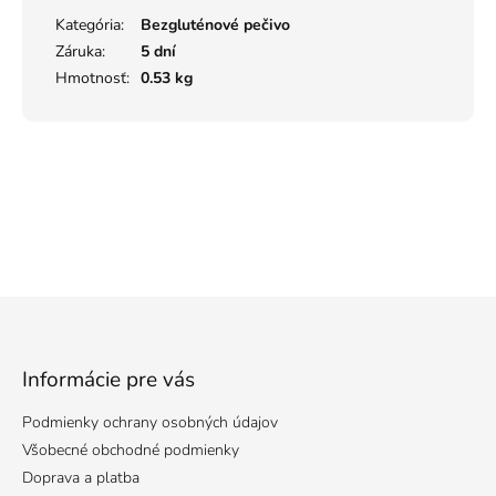
Kategória
:
Bezgluténové pečivo
Záruka
:
5 dní
Hmotnosť
:
0.53 kg
Z
á
p
ä
Informácie pre vás
t
Podmienky ochrany osobných údajov
i
e
Všobecné obchodné podmienky
Doprava a platba