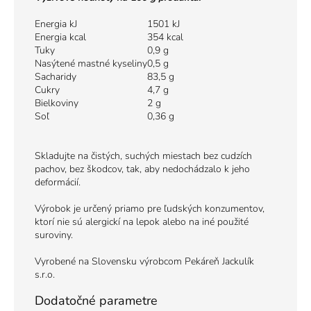
Energia kJ
1501 kJ
Energia kcal
354 kcal
Tuky
0,9 g
Nasýtené mastné kyseliny
0,5 g
Sacharidy
83,5 g
Cukry
4,7 g
Bielkoviny
2 g
Soľ
0,36 g
Skladujte na čistých, suchých miestach bez cudzích
pachov, bez škodcov, tak, aby nedochádzalo k jeho
deformácií.
Výrobok je určený priamo pre ľudských konzumentov,
ktorí nie sú alergickí na lepok alebo na iné použité
suroviny.
Vyrobené na Slovensku výrobcom Pekáreň Jackulík
s.r.o.
Dodatočné parametre