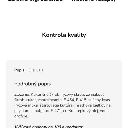
Kontrola kvality
Popis
Diskusia
Podrobný popis
Zloženie: Kukuričný škrob, ryžový škrob, zemiakový
škrob, cukor, zahusťovadlo: E 464, E 415; sušený kvas
(ryžová múka, štartovacia kultúra), hrachová bielkovina,
psyllium, emulgátor E 471, enzým, repkový olej, voda,
droždie.
Výživové hodnoty na 100 g produktu: