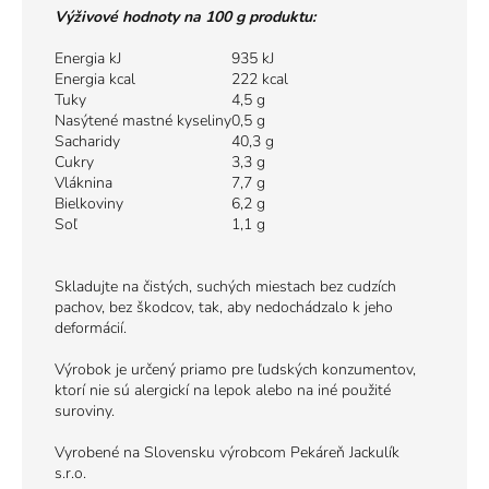
Výživové hodnoty na 100 g produktu:
Energia kJ
935 kJ
Energia kcal
222 kcal
Tuky
4,5 g
Nasýtené mastné kyseliny
0,5 g
Sacharidy
40,3 g
Cukry
3,3 g
Vláknina
7,7 g
Bielkoviny
6,2 g
Soľ
1,1 g
Skladujte na čistých, suchých miestach bez cudzích
pachov, bez škodcov, tak, aby nedochádzalo k jeho
deformácií.
Výrobok je určený priamo pre ľudských konzumentov,
ktorí nie sú alergickí na lepok alebo na iné použité
suroviny.
Vyrobené na Slovensku výrobcom Pekáreň Jackulík
s.r.o.