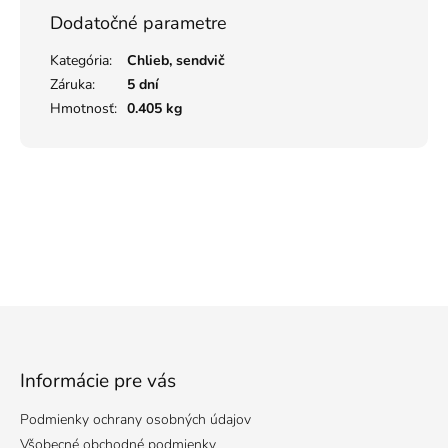
Dodatočné parametre
Kategória
:
Chlieb, sendvič
Záruka
:
5 dní
Hmotnosť
:
0.405 kg
Z
á
p
ä
Informácie pre vás
t
Podmienky ochrany osobných údajov
i
e
Všobecné obchodné podmienky