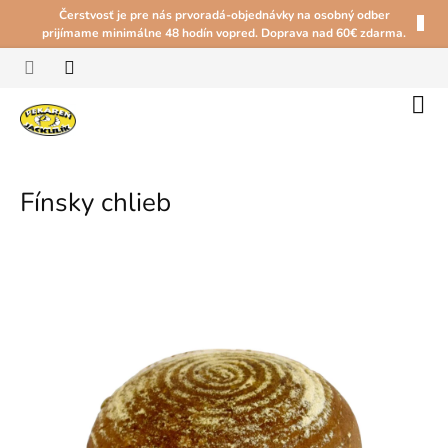
Prejsť
Čerstvosť je pre nás prvoradá-objednávky na osobný odber
na
prijímame minimálne 48 hodín vopred. Doprava nad 60€ zdarma.
obsah
Náku
koší
Fínsky chlieb