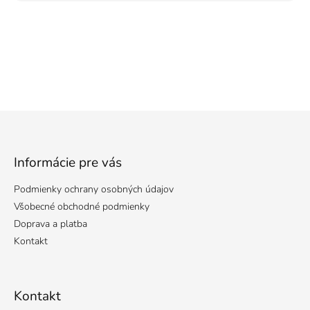
Z
á
p
ä
Informácie pre vás
t
Podmienky ochrany osobných údajov
i
e
Všobecné obchodné podmienky
Doprava a platba
Kontakt
Kontakt