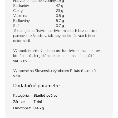
Nasýtené mastné kyseliny
1,9 g
Sacharidy
47 g
Cukry
23 g
Vláknina
0,5 g
Bielkoviny
5,7 g
Soľ
0,7 g
Skladujte na čistých, suchých miestach bez cudzích
pachov, bez škodcov, tak, aby nedochádzalo k jeho
deformácií.
Výrobok je určený priamo pre ľudských konzumentov,
ktorí nie sú alergickí na lepok alebo na iné použité
suroviny.
Vyrobené na Slovensku výrobcom Pekáreň Jackulík
s.r.o.
Dodatočné parametre
Kategória
:
Sladké pečivo
Záruka
:
7 dní
Hmotnosť
:
0.4 kg