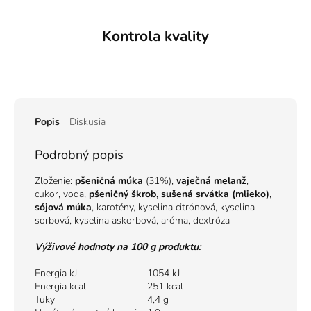
Kontrola kvality
Popis
Diskusia
Podrobný popis
Zloženie:
pšeničná múka
(31%),
vaječná melanž
,
cukor, voda,
pšeničný škrob, sušená srvátka (mlieko)
,
sójová múka
, karotény, kyselina citrónová, kyselina
sorbová, kyselina askorbová, aróma, dextróza
Výživové hodnoty na 100 g produktu:
Energia kJ
1054 kJ
Energia kcal
251 kcal
Tuky
4,4 g